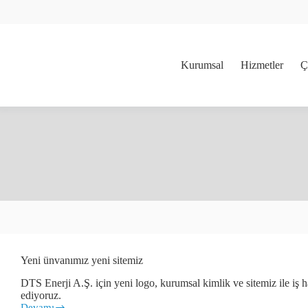
Skip
to
content
Kurumsal
Hizmetler
Ç
Yeni ünvanımız yeni sitemiz
DTS Enerji A.Ş. için yeni logo, kurumsal kimlik ve sitemiz ile iş
ediyoruz.
Devamı